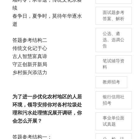
续
面试题参考
春争日，夏争时，莫待年华逐水
答案、解析
逝
公选、遴
答题参考结构二
选、选调公
告
传统文化记于心
古人智慧富真谛
笔试辅导资
守正创新开新局
料
乡村振兴添活力
教师招考
为了进一步优化农村地区的人居
银行信用社
招考
环境，领导安排你对各村垃圾处
理和污水处理情况展开调研，你
事业单位面
会怎么开展？
试真题
答题参考结构一：