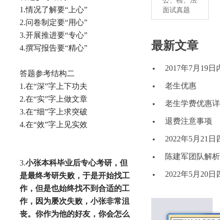
公、检、法
1.情况了解要“上心”
面试真题
2.问卷制定要“用心”
3.开展推进要“专心”
最新文章
4.撰写报告要“精心”
2017年7月1
答题参考结构二
老生优惠
1.在“深”字上下功夫
2.在“实”字上做文章
老生学费优惠详
3.在“细”字上求突破
退费注意事项
4.在“效”字上见实效
2022年5月2
陈建军团队解析2
3.
小张本科毕业后专心考研，但
2022年5月2
是最终考研失败，于是开始找工
作，但是也始终找不到合适的工
作，因为屡次失败，小张非常沮
丧。你作为他的好友，你会怎么