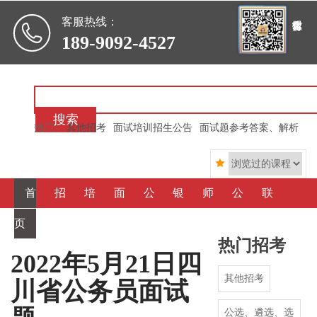

客服热线：
189-9092-4527
搜索
热门：
其他招考
面试培训招生公告
面试题参考答案、解析

首
招
培
面
公
银
师
公
联
页
考信
训信
霸心
选、
行信
资简
司简
系我
热门招考
息
息
得
遴
用
介
介
们
2022年5月21日四
其他招考
川省公务员面试
选
社
公选、遴选、选