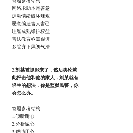
答题参考结构
网络求助本是善意
煽动情绪破坏规矩
恶意编造害人害己
理智成熟维护权益
普法教育亟需跟进
多管齐下风朗气清
2.
刘某被抓起来了，然后舆论就
此抨击他和他的家人，刘某就有
轻生的想法，你是监狱民警，你
会怎么办。
答题参考结构
1.倾听耐心
2.分析诚心
3.帮助用心