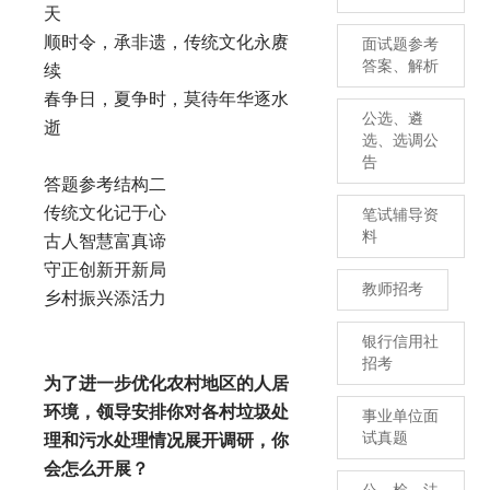
天
顺时令，承非遗，传统文化永赓
面试题参考
答案、解析
续
春争日，夏争时，莫待年华逐水
公选、遴
逝
选、选调公
告
答题参考结构二
传统文化记于心
笔试辅导资
料
古人智慧富真谛
守正创新开新局
教师招考
乡村振兴添活力
银行信用社
招考
为了进一步优化农村地区的人居
环境，领导安排你对各村垃圾处
事业单位面
试真题
理和污水处理情况展开调研，你
会怎么开展？