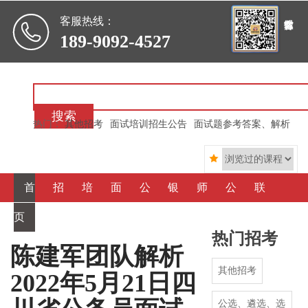

客服热线：
189-9092-4527
搜索
热门：
其他招考
面试培训招生公告
面试题参考答案、解析

首
招
培
面
公
银
师
公
联
页
考信
训信
霸心
选、
行信
资简
司简
系我
热门招考
息
息
得
遴
用
介
介
们
陈建军团队解析
其他招考
2022年5月21日四
选
社
公选、遴选、选