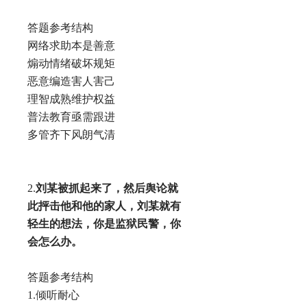
答题参考结构
网络求助本是善意
煽动情绪破坏规矩
恶意编造害人害己
理智成熟维护权益
普法教育亟需跟进
多管齐下风朗气清
2.
刘某被抓起来了，然后舆论就
此抨击他和他的家人，刘某就有
轻生的想法，你是监狱民警，你
会怎么办。
答题参考结构
1.倾听耐心